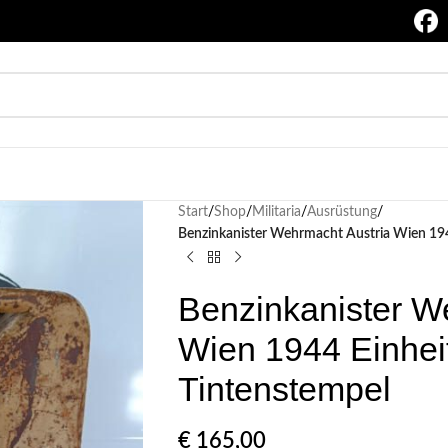
Start
/
Shop
/
Militaria
/
Ausrüstung
/
Benzinkanister Wehrmacht Austria Wien 19
Benzinkanister W
Wien 1944 Einhei
Tintenstempel
€
165,00