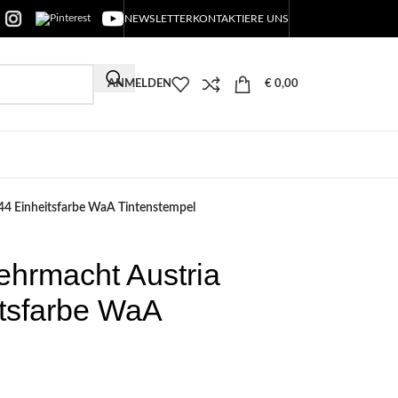
NEWSLETTER
KONTAKTIERE UNS
ANMELDEN
€
0,00
44 Einheitsfarbe WaA Tintenstempel
ehrmacht Austria
tsfarbe WaA