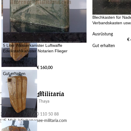
Blechkasten für Nade
Verbandskasten usw
Ausrüstung
€
5 Liter Wasserkanister Luftwaffe
Gut erhalten
Edelkstahlkanister Notarien Flieger
Ausrüstung
€
160,00
Gut erhalten
A-2136 Laa an der Thaya
Siedlergasse 33
Phone: +43 (0) 680 110 50 88
E-Mail: info@attersee-militaria.com