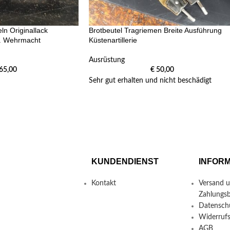
ln Originallack
Brotbeutel Tragriemen Breite Ausführung
. Wehrmacht
Küstenartillerie
Ausrüstung
65,00
€
50,00
Sehr gut erhalten und nicht beschädigt
KUNDENDIENST
INFOR
Kontakt
Versand 
Zahlungs
Datensch
Widerruf
AGB