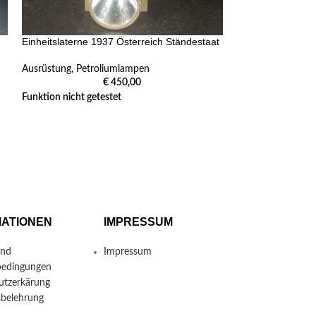
Einheitslaterne 1937 Österreich Ständestaat
Ausrüstung
,
Petroliumlampen
€
450,00
Funktion nicht getestet
Kabelrolle Handh
Wehrmacht datier
Ausrüstung
Gut erhalten Hers
MATIONEN
IMPRESSUM
und
Impressum
bedingungen
utzerkärung
sbelehrung