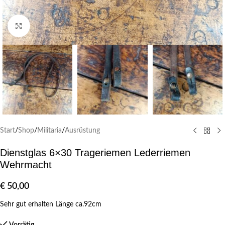
Klick zum Vergrößern
Start
/
Shop
/
Militaria
/
Ausrüstung
Dienstglas 6×30 Trageriemen Lederriemen
Wehrmacht
€
50,00
Sehr gut erhalten Länge ca.92cm