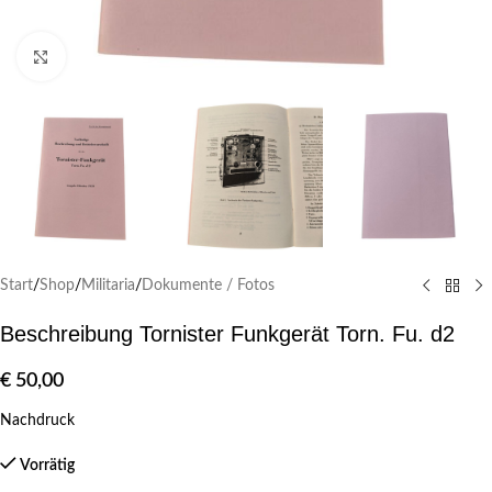
Klick zum Vergrößern
Start
/
Shop
/
Militaria
/
Dokumente / Fotos
Beschreibung Tornister Funkgerät Torn. Fu. d2
€
50,00
Nachdruck
Vorrätig