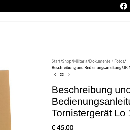
Start
/
Shop
/
Militaria
/
Dokumente / Fotos
/
Beschreibung und Bedienungsanleitung UK M
Beschreibung un
Bedienungsanlei
Tornistergerät Lo
€
45,00