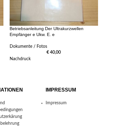
Betriebsanleitung Der Ultrakurzwellen
Betriebsanleitung
Empfänger e Ukw. E. e
Feldfu
Dokumente / Fotos
Dokumente / Fot
€
40,00
Nachdruck
Nachdruck
MATIONEN
IMPRESSUM
und
Impressum
bedingungen
utzerkärung
sbelehrung