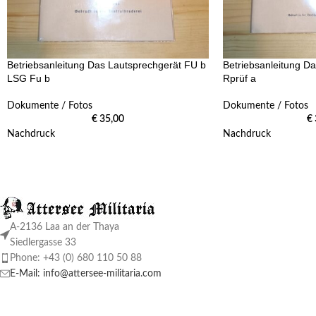
Betriebsanleitung Das Lautsprechgerät FU b
Betriebsanleitung D
LSG Fu b
Rprüf a
Dokumente / Fotos
Dokumente / Fotos
€
35,00
€
Nachdruck
Nachdruck
A-2136 Laa an der Thaya
Siedlergasse 33
Phone: +43 (0) 680 110 50 88
E-Mail: info@attersee-militaria.com