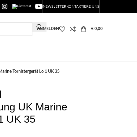
NEWSLETTER
KONTAKTIERE UNS
ANMELDEN
€
0,00
arine Tornistergerät Lo 1 UK 35
d
tung UK Marine
 1 UK 35