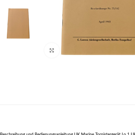
Klick zum Vergrößern
Beschreibung und Bedienungsanleitung UK Marine Tornistergerät Lo 1 U