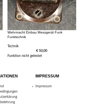
Wehrmacht Einbau Messgerät Funk
Wehrmacht Einba
Funktechnik
Funktechnik
Technik
Technik
€
50,00
Funktion nicht getestet
Funktion nicht get
MATIONEN
IMPRESSUM
und
Impressum
bedingungen
utzerkärung
sbelehrung