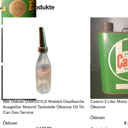
Ähnliche Produkte
Alte Öldose GARGOYLE Mobiloil Glasflasche
Castrol 3 Liter Moto
Ausgießer Motoröl Tankstelle Ölkanne Oil Tin
Ölkanne
Can Gas Service
Öldosen
Öldosen
€