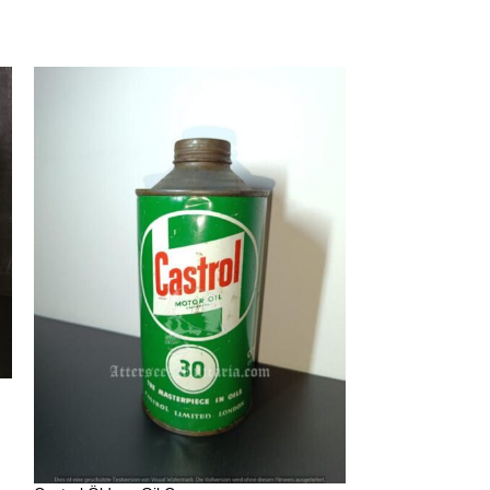
Gargoyle Mobiloi
Öl Dose Ölkanne
Öldosen