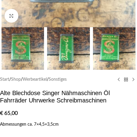
Klick zum Vergrößern
Start
/
Shop
/
Werbeartikel
/
Sonstiges
Alte Blechdose Singer Nähmaschinen Öl
Fahrräder Uhrwerke Schreibmaschinen
€
65,00
Abmessungen ca. 7×4,5×3,5cm