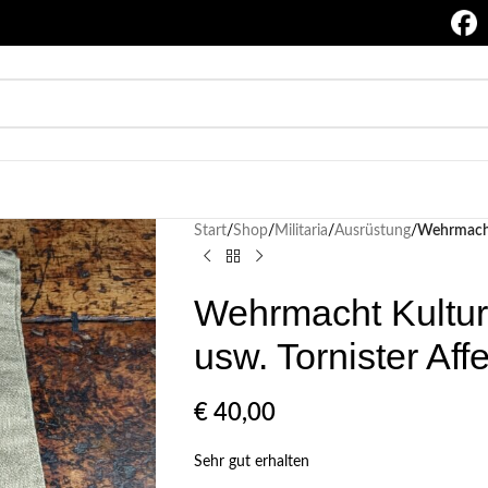
Start
/
Shop
/
Militaria
/
Ausrüstung
/
Wehrmacht 
Wehrmacht Kultur
usw. Tornister Aff
€
40,00
Sehr gut erhalten