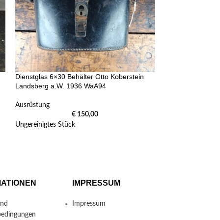
Dienstglas 6×30 Behälter Otto Koberstein
Kartentasche Me
Landsberg a.W. 1936 WaA94
Ausrüstung
Ausrüstung
€
150,00
Guter getragener 
Ungereinigtes Stück
MATIONEN
IMPRESSUM
und
Impressum
bedingungen