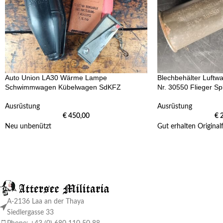
Auto Union LA30 Wärme Lampe
Blechbehälter Luftwa
Schwimmwagen Kübelwagen SdKFZ
Nr. 30550 Flieger Spl
Ausrüstung
Ausrüstung
€
450,00
€
2
Neu unbenützt
Gut erhalten Originalf
A-2136 Laa an der Thaya
Siedlergasse 33