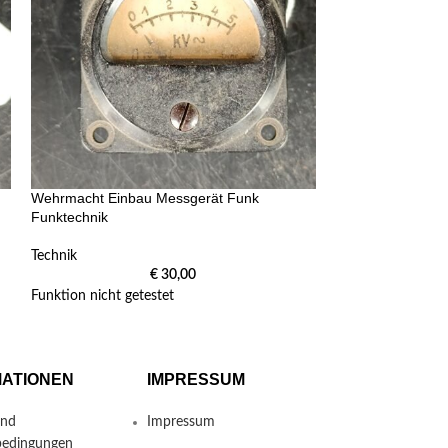
Wehrmacht Einbau Messgerät Funk
Wehrmacht Einba
Funktechnik
Funktechnik
Technik
Technik
€
30,00
Funktion nicht getestet
MATIONEN
IMPRESSUM
und
Impressum
bedingungen