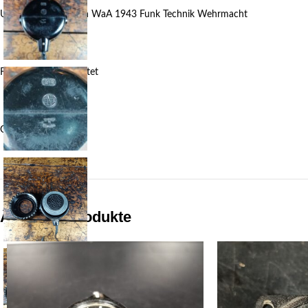
Um schnall Mikrofon WaA 1943 Funk Technik Wehrmacht
Funktion nicht getestet
Gut erhalten
Ähnliche Produkte