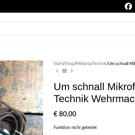
Start
/
Shop
/
Militaria
/
Technik
/
Um schnall M
Um schnall Mikr
Technik Wehrmac
€
80,00
Funktion nicht getestet