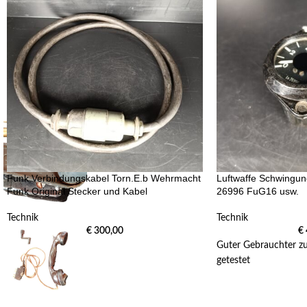
Funk Verbindungskabel Torn.E.b Wehrmacht
Luftwaffe Schwingun
Funk Original Stecker und Kabel
26996 FuG16 usw.
Technik
Technik
€
300,00
€
Guter Gebrauchter zu
getestet