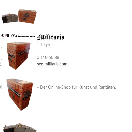
A-2136 Laa an der Thaya
Siedlergasse 33
Phone: +43 (0) 680 110 50 88
E-Mail: info@attersee-militaria.com
© Attersee Militaria – Der Online-Shop für Kunst und Raritäten.