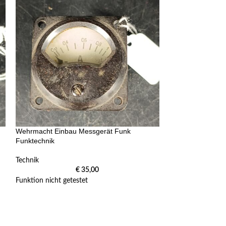
Wehrmacht Einbau Messgerät Funk
Wehrmacht Einba
Funktechnik
Funktechnik
Technik
Technik
€
35,00
Funktion nicht getestet
Funktion nicht get